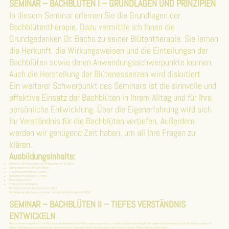
SEMINAR – BACHBLÜTEN I – GRUNDLAGEN UND PRINZIPIEN
In diesem Seminar erlernen Sie die Grundlagen der
Bachblütentherapie. Dazu vermittle ich Ihnen die
Grundgedanken Dr. Bachs zu seiner Blütentherapie. Sie lernen
die Herkunft, die Wirkungsweisen und die Einteilungen der
Bachblüten sowie deren Anwendungsschwerpunkte kennen.
Auch die Herstellung der Blütenessenzen wird diskutiert.
Ein weiterer Schwerpunkt des Seminars ist die sinnvolle und
effektive Einsatz der Bachblüten in Ihrem Alltag und für Ihre
persönliche Entwicklung. Über die Eigenerfahrung wird sich
Ihr Verständnis für die Bachblüten vertiefen. Außerdem
werden wir genügend Zeit haben, um all Ihre Fragen zu
klären.
Ausbildungsinhalte:
Einblick in die Geschichte und Philosophie von Dr. Bach
Kennenlernen der 38 Bach-Blüten
Anwendung im täglichen Leben
Notfallmischung kennen lernen
Kontraindikationen
Praktische Fallbeispiele
Die Seminargebühr beträgt je Kurs 234 €
Bei Belegung aller Kurse zusammen beträgt die Seminargebühr 680 €
SEMINAR – BACHBLÜTEN II – TIEFES VERSTÄNDNIS
ENTWICKELN
Dieses Seminar eignet sich für Personen, die entweder ein Einführungsseminar besucht oder schon anderweitig Erfahrungen in der Anwendung von Bachblüten gemacht
haben. Ziel dieses praxisorientierten Seminars ist es, Ihnen eine tiefes Verständnis in der Anwendung der 38 Bachblüten zu vermitteln.