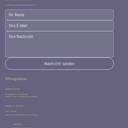
Wir melden uns so bald wie möglich bei Ihnen.
Nachricht senden
Öffnungszeiten
SEMINARHAUS TRUMPF
Behandlungen nach Vereinbarung
Seminar-Termine – entnehmen Sie aus dem Flyer
BERGKRISTALL – DER LADEN
15:00 – 18:00 Uhr
mittwochs und samstags nach tel. Vereinbarung
06654 8082