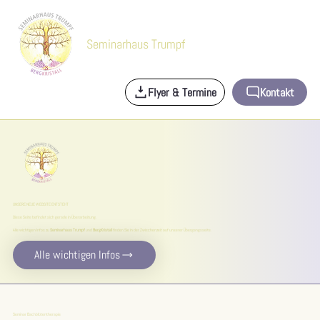
Seminarhaus Trumpf
Flyer & Termine
Kontakt
UNSERE NEUE WEBSITE ENTSTEHT
Diese Seite befindet sich gerade in Überarbeitung.
Alle wichtigen Infos zu
Seminarhaus Trumpf
und
BergKristall
finden Sie in der Zwischenzeit auf unserer Übergangsseite.
Alle wichtigen Infos
Seminar Bachblütentherapie