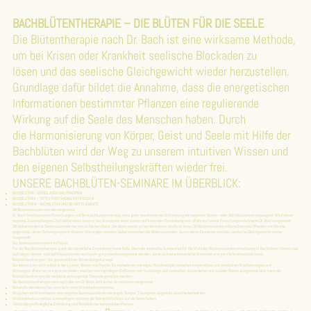
BACHBLÜTENTHERAPIE – DIE BLÜTEN FÜR DIE SEELE
Die Blütentherapie nach Dr. Bach ist eine wirksame Methode,
um bei Krisen oder Krankheit seelische Blockaden zu
lösen und das seelische Gleichgewicht wieder herzustellen.
Grundlage dafür bildet die Annahme, dass die energetischen
Informationen bestimmter Pflanzen eine regulierende
Wirkung auf die Seele des Menschen haben. Durch
die Harmonisierung von Körper, Geist und Seele mit Hilfe der
Bachblüten wird der Weg zu unserem intuitiven Wissen und
den eigenen Selbstheilungskräften wieder frei.
UNSERE BACHBLÜTEN-SEMINARE IM ÜBERBLICK:
BACHBLÜTEN I -GRUNDLAGEN UND PRINZIPIEN
BACHBLÜTEN II – TIEFES VERSTÄNDNIS ENTWICKELN
BACHBLÜTEN III – BACHBLÜTEN UND DIE VIER ELEMENTE
38 Blütenessenzen werden eingesetzt
Dr. Bach fand bei seinen Forschungen und Beobachtungen heraus, dass jeder manifestierten Erkrankung ein negativer Seelen- oder Gefühlszustand vorausgeht. Wird dieser
negative Zustand längere Zeit beibehalten, kann er der Grundstein einer später auftretenden Erkrankung sein. Während seiner Forschungen definierte Dr. Bach insgesamt
38 disharmonische Seelenzustände der menschlichen Natur. Um diese wieder zu harmonisieren, stellte er ihnen 38 Blütenessenzen wildwachsender Pflanzen und Bäume
gegenüber, deren Schwingungen in Wasser übertragen werden. Dabei entstehen die Blütenessenzen. Durch deren Einnahme wird das seelische Gleichgewicht wieder
hergestellt.
Der Seelenzustand steht im Fokus
Für die Bachblütentherapie spielt die körperliche Erkrankung keine Rolle. Allein der seelische Zustand ist für die Wahl der Blütenessenzen entscheidend. Bachblüten können bei
auffälligen Seelen- und Gefühlszuständen auch sehr gut präventiv eingesetzt werden, damit sich eine körperliche Krankheit erst gar nicht entwickeln kann.
Bachblütentherapie – Ein ganzheitliches Behandlungskonzept
Der Mensch ist nicht teilbar in Herz, Leber, Nieren und Psyche. Es besteht ein ständiges Wechselspiel zwischen körperlichen und seelischen Erscheinungen und
Wirkungen. Wenn wir uns jetzt vorstellen, welchen mannigfaltigen Einflüssen wir heutzutage auf seelischer, körperlicher und sozialer Ebene ausgesetzt sind, kann die
Bachblütentherapie als wirkliche vorbeugende Therapie gesehen werden.
Die Bachblütentherapie wird nach den von Dr. Bach definierten Grundsätzen eingesetzt:
Behandle den Menschen und nicht seine Krankheitssymptome
Ursachen von Krankheiten sind negative Gemütszustände wie Angst, Sorgen, Traurigkeit, Ungeduld, Unzufriedenheit etc.
Um Krankheitsursachen zu beseitigen, müssen die Heilmittel Einfluss auf die Seele haben
Ziel ist die größtmögliche Entfaltung und Stabilität der behandelten Person