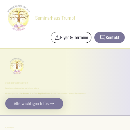
Seminarhaus Trumpf
Flyer & Termine
Kontakt
UNSERE NEUE WEBSITE ENTSTEHT
Diese Seite befindet sich gerade in Überarbeitung.
Alle wichtigen Infos zu
Seminarhaus Trumpf
und
BergKristall
finden Sie in der Zwischenzeit auf unserer Übergangsseite.
Alle wichtigen Infos
Runenarbeit