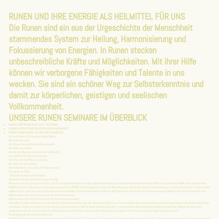
RUNEN UND IHRE ENERGIE ALS HEILMITTEL FÜR UNS
Die Runen sind ein aus der Urgeschichte der Menschheit
stammendes System zur Heilung, Harmonisierung und
Fokussierung von Energien. In Runen stecken
unbeschreibliche Kräfte und Möglichkeiten. Mit ihrer Hilfe
können wir verborgene Fähigkeiten und Talente in uns
wecken. Sie sind ein schöner Weg zur Selbsterkenntnis und
damit zur körperlichen, geistigen und seelischen
Vollkommenheit.
UNSERE RUNEN SEMINARE IM ÜBERBLICK
RUNEN I: EINFÜHRUNG IN DIE WELT DER RUNEN
RUNEN II: VERTIEFENDE EINSICHTEN IN DIE RUNENARBEIT
RUNEN III: RUNENARBEIT MIT DEN VIER ELEMENTEN
Ich weiß, dass ich hing am windigen Baum,
Neun Nächte lang,
Vom Speer verwundet, dem Odin geweiht,
Mir selber ich selbst,
Am Ast des Baumes, von dem man nicht sieht,
Aus welcher Wurzel er entspringt.
Sie boten mir nicht Brot noch Horn;
Da neigt´ ich mich nieder,
Nahm die Runen auf, nahm schreiend sie auf,
fiel nieder zur Erde
– Odins Runenlied aus der Edda –
Geheimes Wissen das im Verborgenen liegt
Wenn wir dem Ursprung des Wortes „Rune“ nachgehen, finden wir in der angelsächsischen und nordischen Sprache das Wort RUN, in der gotischen RUNA, in der isländischen
RUNAR und in der althochdeutschen Sprache das Wort RUNER. All diese Begriffe tragen die Bedeutung von Geheimnis, geheim, Geheimwissen und zuraunen (flüstern). Dies erklärt
vielleicht auch, warum es bis heute wenig wissenschaftliche Erkenntnisse über die Runen gibt. Die Arbeit mit den Runen ist eine aufregende Reise in die alten Weisheiten und
Mythenwelten des alten Europas vor der Christianisierung.
Selbsterkenntnis durch ihre praktische Anwendung erlangen
Symbolisch stellen die Runen unterschiedliche Kräfte bzw. Götter dar, die unbewusst Einfluss auf uns ausüben. Durch ihre praktische Anwendung lernen wir, diese Projektionen
aufzulösen. Die Runen zeigen uns den Weg zu unserem wahren Selbst. Dabei sind wir gefordert, unserer inneren Bestimmung zu folgen und nicht der Stimme der Welt, des
Zeitgeistes oder der Materie. Dieses uralte Wissen enthält nichts, das künstlich konstruiert ist, „alles in ihm ist aus dem Ursprünglichen Gewachsen“.
Vereinigung mit der Höheren Wahrheit
Mit Hilfe der Runen können wir unsere verborgenen Fähigkeiten und Talente in uns entdecken. Sie wirken dabei wie ein Verstärker. Die Runen können nichts herbeizaubern, doch