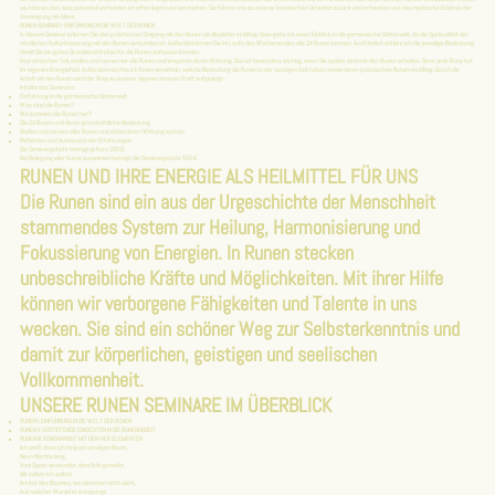
sie können das, was potentiell vorhanden ist offen legen und verstärken. Sie führen uns zu unserer kosmischen Urheimat zurück und schenken uns das mystische Erlebnis der
Vereinigung mit Allem.
RUNEN SEMINAR I: EINFÜHRUNG IN DIE WELT DER RUNEN
In diesem Seminar erlernen Sie den praktischen Umgang mit den Runen als Begleiter im Alltag. Dazu gebe ich einen Einblick in die germanische Götterwelt, da die Spiritualität der
nördlichen Kulturkreise eng mit den Runen verbunden ist. Außerdem lernen Sie im Laufe des Wochenendes alle 24 Runen kennen. Ausführlich erkläre ich die jeweilige Bedeutung,
damit Sie ein gutes Grundverständnis für die Runen aufbauen können.
Im praktischen Teil, stellen und raunen wir alle Runen und erspüren deren Wirkung. Das ist besonders wichtig, wenn Sie später aktiv mit den Runen arbeiten. Denn, jede Rune hat
ihr eigenes Energiefeld. Außerdem möchte ich Ihnen vermitteln, welche Bedeutung die Runen in der heutigen Zeit haben sowie deren praktischen Nutzen im Alltag. Durch die
Arbeit mit den Runen wird der Weg zu unserer eigenen inneren Kraft aufgezeigt.
Inhalte des Seminars:
Einführung in die germanische Götterwelt
Was sind die Runen?
Wo kommen die Runen her?
Die 24 Runen und deren grundsätzliche Bedeutung
Stellen und raunen aller Runen und dabei deren Wirkung spüren
Reflektion und Austausch der Erfahrungen
Die Seminargebühr beträgt je Kurs 200 €.
Bei Belegung aller Kurse zusammen beträgt die Seminargebühr 550 €.
RUNEN UND IHRE ENERGIE ALS HEILMITTEL FÜR UNS
Die Runen sind ein aus der Urgeschichte der Menschheit
stammendes System zur Heilung, Harmonisierung und
Fokussierung von Energien. In Runen stecken
unbeschreibliche Kräfte und Möglichkeiten. Mit ihrer Hilfe
können wir verborgene Fähigkeiten und Talente in uns
wecken. Sie sind ein schöner Weg zur Selbsterkenntnis und
damit zur körperlichen, geistigen und seelischen
Vollkommenheit.
UNSERE RUNEN SEMINARE IM ÜBERBLICK
RUNEN I: EINFÜHRUNG IN DIE WELT DER RUNEN
RUNEN II: VERTIEFENDE EINSICHTEN IN DIE RUNENARBEIT
RUNEN III: RUNENARBEIT MIT DEN VIER ELEMENTEN
Ich weiß, dass ich hing am windigen Baum,
Neun Nächte lang,
Vom Speer verwundet, dem Odin geweiht,
Mir selber ich selbst,
Am Ast des Baumes, von dem man nicht sieht,
Aus welcher Wurzel er entspringt.