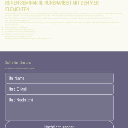
RUNEN SEMINAR III: RUNENARBEIT MIT DEN VIER
ELEMENTEN
In diesem Seminar werden Bedeutung, Kraft und Anwendungsweisen der Runen in der Natur erfahrbar gemacht. Schwerpunkt ist dabei die Anwendung der Runen in Verbindung
mit den vier Elementen. Dazu arbeiten wir überwiegend im Freien. Wir suchen Kraftplätze auf und erforschen die Beziehungen der Runen in der Natur.
Durch die praktische Anwendung können Sie Ihren persönlichen Zugang zu den Runen ausbauen und pflegen. Sie lernen die umfassende Weisheit der Runen in
alle Lebensbereiche zu integrieren.
Nach Beendigung des Seminares haben Sie das Rüstzeug, sich auf den Weg der Runen zu begeben und die Runenkräfte als große Unterstützung in Ihr Leben zu integrieren.
Inhalte des Seminars:
Arbeit mit den Runen in der Natur
Einbindung der Elemente in die Runenarbeit
Spezielle Runenarbeit mit und auf Kraftplätzen
Reflektion und Austausch der Erfahrungen
Die Seminargebühr beträgt je Kurs 200 €.
Bei Belegung aller Kurse zusammen beträgt die Seminargebühr 550 €.
Schreiben Sie uns
Wir melden uns so bald wie möglich bei Ihnen.
Nachricht senden