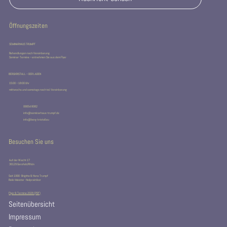
Öffnungszeiten
SEMINARHAUS TRUMPF
Behandlungen nach Vereinbarung
Seminar-Termine – entnehmen Sie aus dem Flyer
BERGKRISTALL – DER LADEN
15:00 – 18:00 Uhr
mittwochs und samstags nach tel. Vereinbarung
06654 8082
info@seminarhaus-trumpf.de
info@berg-kristall.eu
Besuchen Sie uns
Auf der Wacht 17
36129 Gersfeld/Rhön
Seit 1990 · Brigitte & Hans Trumpf
Reiki-Meister · Heilpraktiker
Flyer & Termine 2026 (PDF)
Seitenübersicht
Impressum